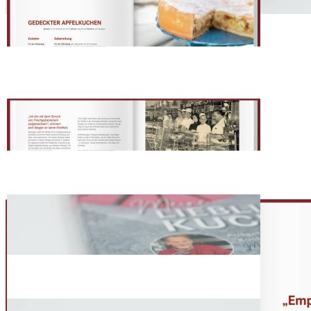
Zuschauer in eindrucksvolle Meisterstücke verwandelt.
Ob es nun ein Kuchen zum Muttertag sein soll, eine Torte zur
Kommunion, ein klassischer Geburtstagskuchen oder eine
Weihnachtstorte - Der Bäckermeister kennt für jeden Anlass die
geeignete Festtagstorte.
Das WDR Backbuch bietet Ihnen außerdem diese hilfreichen Tipps
und Tricks rund um das Thema Kuchen und Torten backen:
• Mein Lieblingskuchen: Eine Auswahl der besten Rezeptideen aus
über 150 Sendungen für Sie erprobt und zusammengestellt
• Lust auf Backen: Schritt für Schritt bebilderte Backanleitungen für
Back-Anfänger, damit der Kuchen garantiert gelingt
• Ein Blick hinter die Kulissen: Marcel Seegers Werdegang beim
WDR und was man beim Backen für Gäste oder vor Publikum
beachten sollte
»Ob Seegers Version einer Schwarzwälder Kirschtorte,
Apfelkuchen oder eine Mandarinentorte – seine Kreationen sind
einfach nachzumachen und doch besonders.« Cellesche Zeitung
»Das Buch liefert viele Inspirationen, schöne Bilder und einfache
Handlungsanweisungen.« Main Echo
Hersteller: