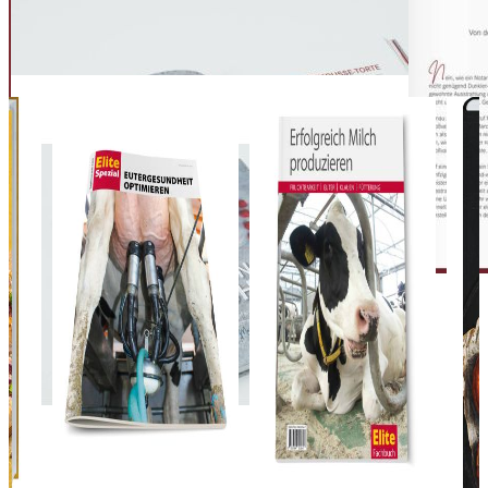
Landwirtschaftsverlag GmbH
Hülsebrockstr. 2-8
48165 Münster
buch@lv.de
Das könnte Ihnen auch gefallen