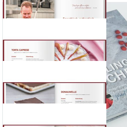
Zum Warenkorb hinzufügen
Zur Wunschliste hinzufügen
Sofort lieferbar
Lassen Sie sich von Meisterkonditor Marcel Seeger und dem
beliebten WDR-Backbuch "Meine Lieblingskuchen" zu neuen
Backabenteuern inspirieren. Dieses Buch ist eine wahre Schatzkiste
voller ausgefallener Tortenrezepte, die Sie ganz einfach selbst zu
Hause nachbacken können. Tauchen Sie ein in die Welt der süßen
Verführungen und entdecken Sie die leckeren Kuchenideen aus der
beliebten WDR-Sendung "Hier und heute".
Beschreibung
Die besten Tortenrezepte aus der WDR- Sendung “Hier und heute”
- einfach Zuhause nachbacken
Jeden Freitag Nachmittag beglückt Konditor Marcel Seeger die
Zuschauer der WDR-Show “Hier und heute” mit besonderen
Kuchen- und Tortenkreationen. Der sympathische Niederrheiner
weiß, wie man klassische Torten in unwiderstehliche Kunstwerke
verwandelt.
So backt der bodenständige Konfiseur in der Backstube im eigenen
Haus, wo auch seine Frau und sein Sohn wohnen, und bietet seine
schmackhaft schönen Torten direkt im eigenen Café an. Einmal in
der Woche zeigt er den rund 150.000 Zuschauern der beliebten
Fernsehsendung, wie er die eingeschickten Lieblingsrezepte der