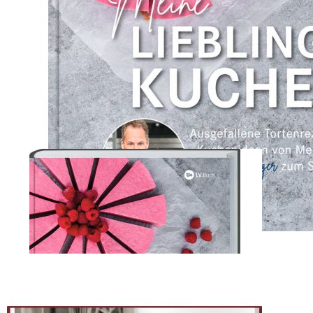
Zum Anfang der Bildergalerie springen
Artikelnr.
004693
WDR Backbuch: Meine
Lieblingskuchen
Ausgefallene Tortenrezepte und Kuchenideen von Meisterkonditor
Marcel Seeger zum selber backen
22,00 €
inkl. MwSt.
1