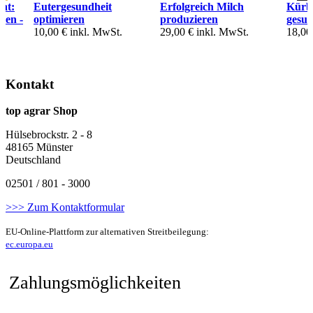
ht:
Eutergesundheit
Erfolgreich Milch
Kürbi
ken -
optimieren
produzieren
gesu
10,00 €
inkl. MwSt.
29,00 €
inkl. MwSt.
18,00
Kontakt
top agrar Shop
Hülsebrockstr. 2 - 8
48165 Münster
Deutschland
02501 / 801 - 3000
>>> Zum Kontaktformular
EU-Online-Plattform zur alternativen Streitbeilegung:
ec.europa.eu
Zahlungsmöglichkeiten