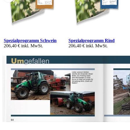
Spezialprogramm Schwein
Spezialprogramm Rind
206,40 €
inkl. MwSt.
206,40 €
inkl. MwSt.
Kontakt
top agrar Shop
Hülsebrockstr. 2 - 8
48165 Münster
Deutschland
02501 / 801 - 3000
>>> Zum Kontaktformular
EU-Online-Plattform zur alternativen Streitbeilegung: