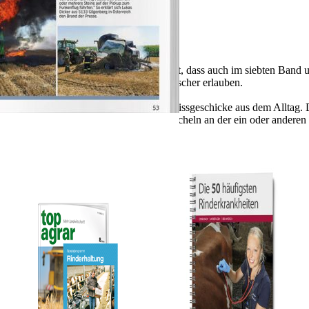
er Kopf! Das Titelbild dieses Buches zeigt, dass auch im siebten Band 
und da unerwartete Fehltritte und Ausrutscher erlauben.
e Bilderbuch-Reihe sammelt spektakuläre Missgeschicke aus dem Alltag.
ässt sich ja neben dem schadenfrohen Lächeln an der ein oder anderen 