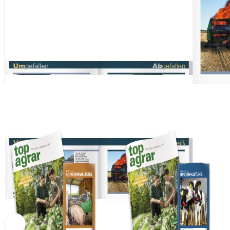
13,00 €
profi Abonnenten
1
Zum Warenkorb hinzufügen
Zur Wunschliste hinzufügen
Sofort lieferbar
Ein zu beherzter Tritt auf die Bremse, und schon steht der Mähdresch
Pleiten, Pech und Pannen-Reihe die Landwirte sich nach wie vor hier 
Beschreibung
In der Landwirtschaft geht nicht immer alles glatt: Die etwas ander
gekommen ist, wünschen wir viel Spaß beim Stöbern. Und vielleicht l
einmal erwischt – gerne schmunzeln wir auch über Ihr Foto!
Das könnte Ihnen auch gefallen