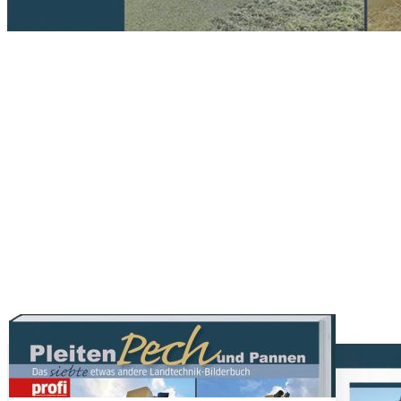
Zum Anfang der Bildergalerie springen
Artikelnr.
002901
Pleiten, Pech und Pannen 7
Das siebte etwas andere Landtechnik-Bilderbuch.
16,00 €
inkl. MwSt.