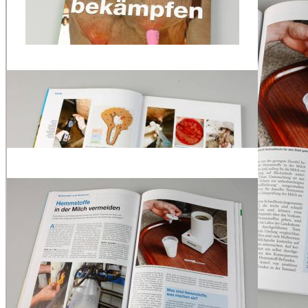
Sofort lieferbar
Mastitis ist eine besonders häufig vorkommende Eutererkrankung,
die vielen Betrieben schwer zu schaffen macht und oft zu enormen
Verlusten führt.
Berater und Tierärzte fassen in diesem top agrar-Ratgeber das
aktuelle Wissen rund um das Thema Eutergesundheit zusammen.
Anschaulich und prägnant schildern sie auf rund 120 Seiten, wie
eine Mastitis frühzeitig erkannt und bestmöglich behandelt werden
kann.
Zudem erhalten die Leser nützliche Tipps und Tricks zur
Vorbeugung der Krankheit. Zahlreiche Praxisreportagen runden den
Ratgeber ab.
Beschreibung
Euterentzündungen nerven: Sie machen Arbeit, kosten Geld und
schaden dem Image der Milch-Branche. Schon eine Mastitis-Kuh
stört den Betriebsablauf: Sie müssen das Tier möglicherweise
separieren, auf jeden Fall gesondert melken, behandeln, beobachten
und aufpäppeln. Das kostet viel Zeit. Doch Zeit ist ein knappes Gut
auf Milchviehbetrieben. Mastitis verschärft somit die
Arbeitsbelastung.
Zudem kostet sie Geld. Die Kosten einer Eutererkrankung
summieren sich schnell auf über 400 € - ein Schaden von mehreren