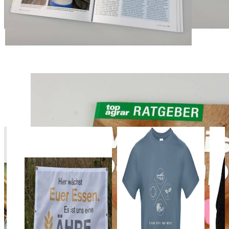
hundert Millionen Euro pro Jahr in Deutschland. Dabei macht die
verringerte Milchmenge über die Hälfte des Schadens aus, die
höheren Remontierungskosten aufgrund vermehrter Abgänge über
ein Drittel. Auf den Tierarzt und die Medikamente entfällt nur ein
Bruchteil der Kosten.
Der top agrar-Ratgeber "Mastitis bekämpfen" unterstützt Sie bei der
Bekämpfung von Mastitis. Tierärzte, Berater und Experten haben
das aktuelle Wissen zur Eutergesundheit zusammengefasst -
anschaulich, prägnant und mit direktem Praxisbezug. Die Autoren
liefern etliche Impulse für die tägliche Arbeit - damit Mastitis Ihre
Nerven nicht über Gebühr strapaziert. Und Sie tun etwas Gutes fürs
Image und Ihren Geldbeutel. In diesem Sinne - viel Erfolg!
Das könnte Ihnen auch gefallen