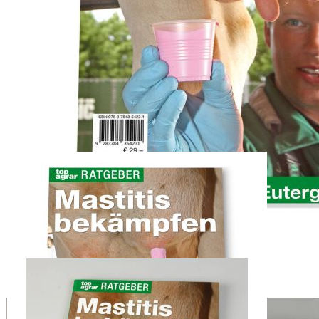
Zum Anfang der Bildergalerie springen
Artikelnr.
080425
Mastitis bekämpfen
top agrar Ratgeber.
29,00 €
inkl. MwSt.
24,00 €
top agrar Abonnentenpreis
1
Zum Warenkorb hinzufügen
Zur Wunschliste hinzufügen