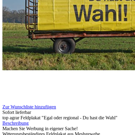
Zum Anfang der Bildergalerie springen
Artikelnr.
080644
top agrar Feldplakat Groß:
"Egal oder regional - Du hast
die Wahl"
119,90 €
inkl. MwSt.
99,90 €
top agrar Abonnentenpreis
1
Zum Warenkorb hinzufügen
Zur Wunschliste hinzufügen
Sofort lieferbar
top agrar Feldplakat "Egal oder regional - Du hast die Wahl"
Beschreibung
Machen Sie Werbung in eigener Sache!
Witterungsbeständiges Feldplakat aus Meshgewebe.