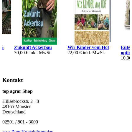
0%
Zukunft Ackerbau
Wir Kinder vom Hof
Euter
30,00 €
inkl. MwSt.
22,00 €
inkl. MwSt.
optim
10,00
Kontakt
top agrar Shop
Hülsebrockstr. 2 - 8
48165 Münster
Deutschland
02501 / 801 - 3000
>>> Zum Kontaktformular