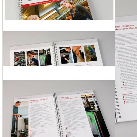
Zum Warenkorb hinzufügen
Zur Wunschliste hinzufügen
Sofort lieferbar
Das Elite-Fachbuch "Die Arbeit im Kuhstall effizient organisieren"
enthält einfache Organisationsregeln und Standard-
Betriebsverfahren, die der Landwirt jederzeit im eigenen Stall
umsetzen kann.
Eine handliche Ringbindung, sowie die Glanzfolienkaschierung
aller Seiten, schützen das Fachbuch vor Schmutz und Wasser,
sodass es zur regelmäßigen Kontrolle mit in den Stall genommen
werden kann.
"Die Arbeit im Kuhstall effizient organisieren" eignet sich als
unverzichtbarer Ratgeber für alle Milchprofis, die die Produktivität
und Effizienz im Kuhstall steigern wollen.
Beschreibung
"Tue nie etwas halb, sonst verlierst du mehr, als du je wieder
einholen kannst." Der Spruch des berühmten amerikanischen
Jazztrompeters und Sängers Louis Armstrong lässt sich auch auf die
Arbeit im Milchviehbetrieb übertragen. Auch hier führen
Abweichungen bei der Ausführung von Arbeitsabläufen immer
wieder zu Leistungseinbußen, sinkenden Fruchtbarkeitsleistungen
und anderen Problemen, welche die Produktivität und die
Profitabilität negativ beeinträchtigen. Doch dieses Problem will in