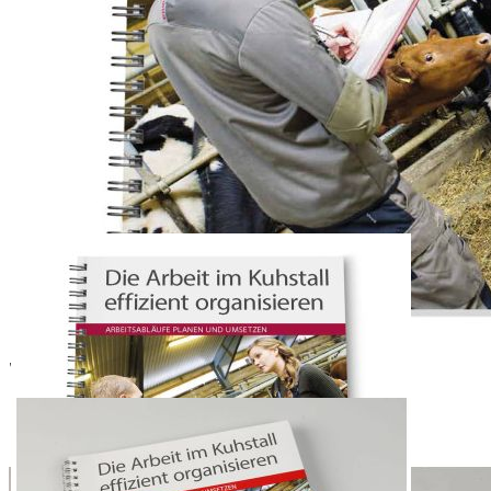
Zum Anfang der Bildergalerie springen
Artikelnr.
080377
Die Arbeit im Kuhstall effizient
organisieren
Arbeitsabläufe planen und organisieren
39,00 €
inkl. MwSt.
35,00 €
Elite Abonnenten
1