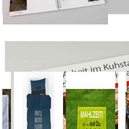
der Praxis erst einmal erkannt werden. Das fällt nicht immer leicht.
Wir möchten Ihnen mit dem Elite-Praxisratgeber "Die Arbeit im
Kuhstall effizient organisieren" einen Leitfaden an die Hand geben,
der Ihr Auge für das Erkennen von Abweichungen bei den täglichen
Arbeitsabläufen schärft und das zielgerichtete Arbeiten im Stall
unterstützt.
Dieses Elite-Fachbuch enthält 55 einfach Arbeitsprotokolle (SOPs)
und standardisierte Behandlungsanweisungen, die Sie jederzeit im
eigenen Stall umsetzen können. Es versteht sich als Arbeitshilfe, die
zur regelmäßigen Anwendung/ Kontrolle mit in den Stall genommen
werden kann.
Das könnte Ihnen auch gefallen