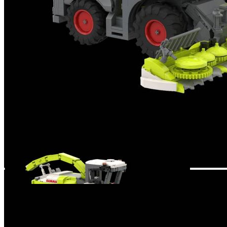
Zum Anfang der Bildergalerie springen
Artikelnr.
012029
profi Claas Jaguar1200
(BRIXIES Plus)
59,90 €
inkl. MwSt.
1
Zum Warenkorb hinzufügen
Zur Wunschliste hinzufügen