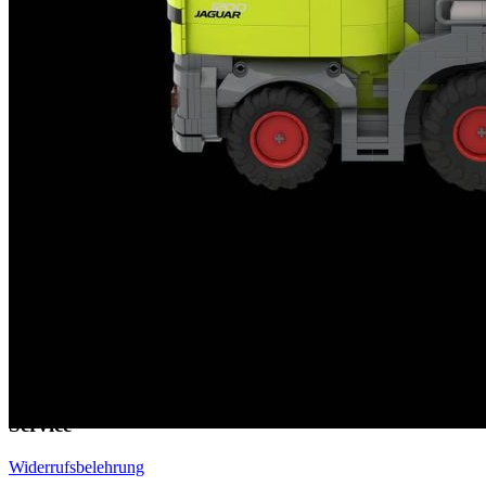
EU-Online-Plattform zur alternativen Streitbeilegung:
ec.europa.eu
Zahlungsmöglichkeiten
Service
Widerrufsbelehrung