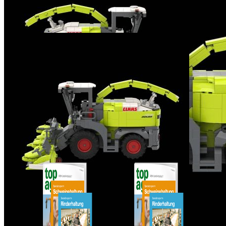
Sofort lieferbar
Der BRIXIES Plus Bausatz "Claas jaguar 1200" besteht aus
insgesamt 1076 Bausteinen und hat zusammengebaut die Maße 33,4
x 32,7 x 16,9 cm.
Beschreibung
Brixies Plus Modelle sind Konstruktionsspielzeuge und für Kinder
ab 8 Jahren geeignet. Die Bausteine bestehen aus hochwertigem
ABS-Kunststoff und entsprechen den neuesten Sicherheitsstandards.
Und wie immer bei BRIXIES Plus 5 Jahre Produktgarantie aus
Überzeugung.
Hersteller: Schäfer Toy Company GmbH, Industriestraße 28, 56307
Daufenbach, E-Mail: info@brixiesshop.de
Das könnte Ihnen auch gefallen