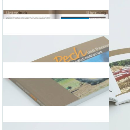
Zum Warenkorb hinzufügen
Zur Wunschliste hinzufügen
Sofort lieferbar
Youtube videos
Fachsimpeln, Lachen und Staunen: Lustige Trecker-Bilder mit
Lerneffekt
Das Stöbern in diesem Buch mit kuriosen Pannen aus der Welt der
Landmaschinen ist nicht nur amüsant, sondern auch lehrreich. Und
ein Trost für alle, die es selbst einmal erwischt hat: Der Band zeigt,
dass es auch andere Pechvögel gibt und dass sich für jedes Malheur
eine Lösung finden lässt. Dieses Traktorbuch ist mit Sicherheit das
richtige Geschenk für die lieben Kollegen: Denn gemeinsam über