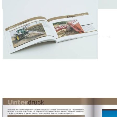
die witzigen Traktor-Bilder zu fachsimpeln macht Spaß!
Beschreibung
Missgeschicke, Matsch & mehr: Nun seht euch das an!
Die legendäre Reihe „Pleiten, Pech und Pannen“ aus dem
Landwirtschaftsverlag wird fortgesetzt! Auch Band 9 bietet den
Leserinnen und Lesern wieder eine Vielzahl von unerwarteten
Pannen und spektakulären Schlamassel, die in der Landwirtschaft
einfach nicht ausbleiben. Wer einen kühlen Kopf bewahrt, Hilfe ruft
und Fotos macht, der hat alles richtig gemacht.
- „Pleiten, Pech & Pannen“ ist eine beliebte Reihe, die laufend
fortgesetzt wird
- Geschenkidee für Landwirte: Traktorunfälle humorvoll geschildert
- Mit Selbstironie geht’s leichter: Witzige Schnappschüsse von selbst
Betroffenen
- Ein Buch zum Schmunzeln – für alle, die landwirtschaftliche
Maschinen bedienen
- Lustige Missgeschicke zum Fachsimpeln und weitererzählen
96 Seiten | 21 x 15 cm | Softcover | ISBN 978-3-7843-5768-3
Hersteller:
Landwirtschaftsverlag GmbH