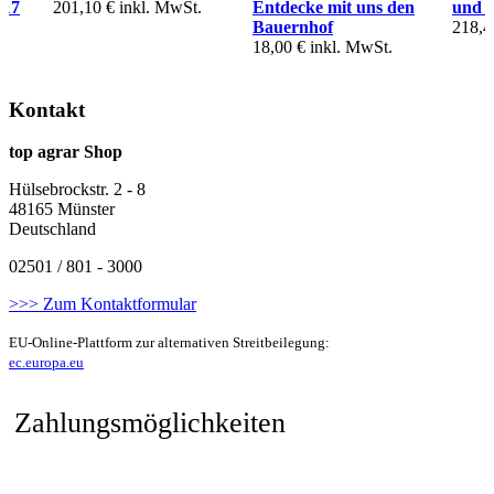
/17
201,10 €
inkl. MwSt.
Entdecke mit uns den
und 
Bauernhof
218,4
18,00 €
inkl. MwSt.
Kontakt
top agrar Shop
Hülsebrockstr. 2 - 8
48165 Münster
Deutschland
02501 / 801 - 3000
>>> Zum Kontaktformular
EU-Online-Plattform zur alternativen Streitbeilegung:
ec.europa.eu
Zahlungsmöglichkeiten