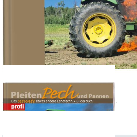
Zum Anfang der Bildergalerie springen
Artikelnr.
002961
Pleiten, Pech und Pannen 9
Das neunte etwas andere Landtechnik-Bilderbuch. Ein lustiges
Traktorbuch zum Schmunzeln – ein ideales Geschenk für
Landwirte.
18,00 €
inkl. MwSt.
15,00 €
profi Abonnenten
1