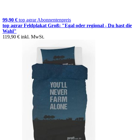
99,90 €
top agrar Abonnentenpreis
top agrar Feldplakat Groß: "Egal oder regional - Du hast die
Wahl"
119,90 €
inkl. MwSt.