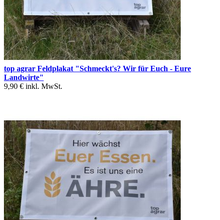
top agrar Feldplakat "Schmeckt's? Wir für Euch - Eure
Landwirte"
9,90 €
inkl. MwSt.