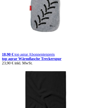
18,90 €
top agrar Abonnentenpreis
top agrar Wärmflasche Treckerspur
23,90 €
inkl. MwSt.