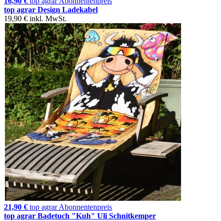
16,90 €
top agrar Abonnentenpreis
top agrar Design Ladekabel
19,90 €
inkl. MwSt.
21,90 €
top agrar Abonnentenpreis
top agrar Badetuch "Kuh" Uli Schnitkemper