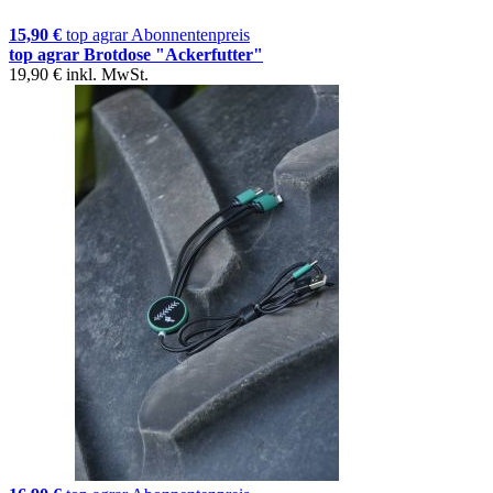
15,90 €
top agrar Abonnentenpreis
top agrar Brotdose "Ackerfutter"
19,90 €
inkl. MwSt.