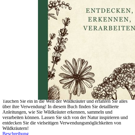
Zum Anfang der Bildergalerie springen
Artikelnr.
004642
Wildkräuter entdecken,
erkennen und verarbeiten
Der praktische Wegbegleiter.
16,00 €
inkl. MwSt.
1
Zum Warenkorb hinzufügen
Zur Wunschliste hinzufügen
Sofort lieferbar
Tauchen Sie ein in die Welt der Wildkräuter und erfahren Sie alles
über ihre Verwendung! In diesem Buch finden Sie detaillierte
Anleitungen, wie Sie Wildkräuter erkennen, sammeln und
verarbeiten können. Lassen Sie sich von der Natur inspirieren und
entdecken Sie die vielseitigen Verwendungsmöglichkeiten von
Wildkräutern!
Beschreibung