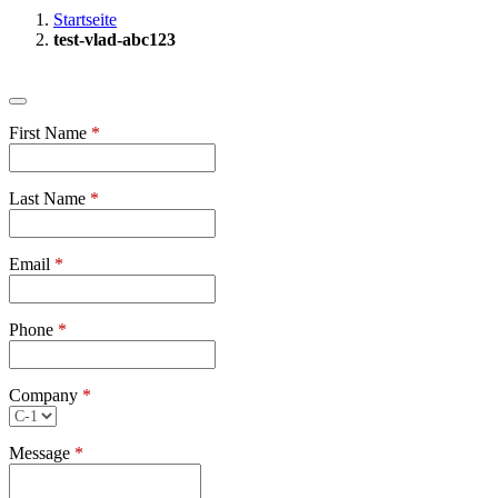
Startseite
test-vlad-abc123
First Name
*
Last Name
*
Email
*
Phone
*
Company
*
Message
*