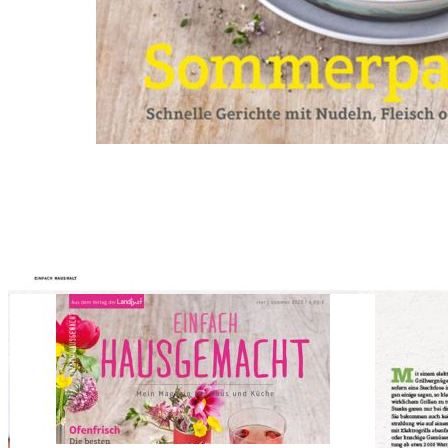
Zum Anfang der Bildergalerie springen
Artikelnr.
006839
Einfach Hausgemacht 04/20
4,80 €
inkl. MwSt.
1