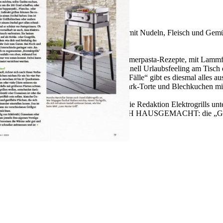
mmerpasta – Schnelle Gerichte mit Nudeln, Fleisch und Gemüse | O
 vier | sommer 2020 die schnelle Sommerpasta-Rezepte, mit Lammf
nd Servietten, sodass zu Hause ganz schnell Urlaubsfeeling am Tisch
ack etwas dabei: In der Serie „1 für alle Fälle“ gibt es diesmal alle
ten ohne Reste. Eine geeiste Blaubeer-Quark-Torte und Blechkuchen mi
rmäulchen.
aushaltsirrtümer. Im Praxis-Test nimmt die Redaktion Elektrogrills un
 genäht. Auch in dieser Ausgabe EINFACH HAUSGEMACHT: die „Grüne 