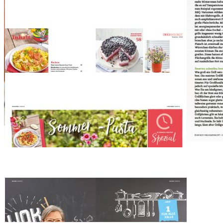
Zum Warenkorb hinzufügen
Zur Wunschliste hinzufügen
Sofort lieferbar
EINFACH HAUSGEMACHT vier | sommer 2020 mit folgenden Themen: So
Smoker & Co. | Lavendel – Hübsch und hilfreich
Beschreibung
Die Zeitschrift EINFACH HAUSGEMACHT präsentiert in der Ausgabe
Pinienkernen und Lachs. Dazu gibt es Deko-Ideen mit bunten Dosen u
Backen sowie praktischen Tipps für den Haushalt ist für jeden Geschm
und ein Beitrag beschäftigt sich mit nachhaltigem kochen und Rezep
Stachelbeeren und Himbeeren sind genau das Richtige für alle Lecke
Im Haushaltsteil geht es diesmal um einfaches Fleckenentfernen und H
Blumendeko für Daheim und es werden Duftsäckchen mit Lavendel
Haushaltsführung.
Kontakt
top agrar Shop
Hülsebrockstr. 2 - 8
48165 Münster
Deutschland
02501 / 801 - 3000